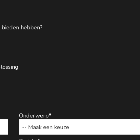
te bieden hebben?
plossing
Onderwerp
*
-- Maak een keuze